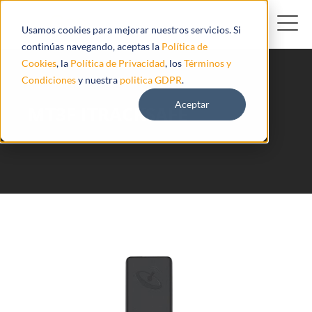
Usamos cookies para mejorar nuestros servicios. Si
continúas navegando, aceptas la
Política de
Cookies
, la
Política de Privacidad
, los
Términos y
Condiciones
y nuestra
politica GDPR
.
Aceptar
MT3F ITRACKSAFE