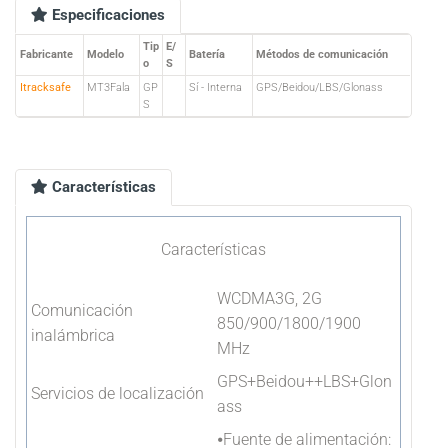
Especificaciones
Tip
E/
Fabricante
Modelo
Batería
Métodos de comunicación
o
S
Itracksafe
MT3Fala
GP
Sí - Interna
GPS/Beidou/LBS/Glonass
S
Características
Características
WCDMA3G, 2G
Comunicación
850/900/1800/1900
inalámbrica
MHz
GPS+Beidou++LBS+Glon
Servicios de localización
ass
⦁Fuente de alimentación: