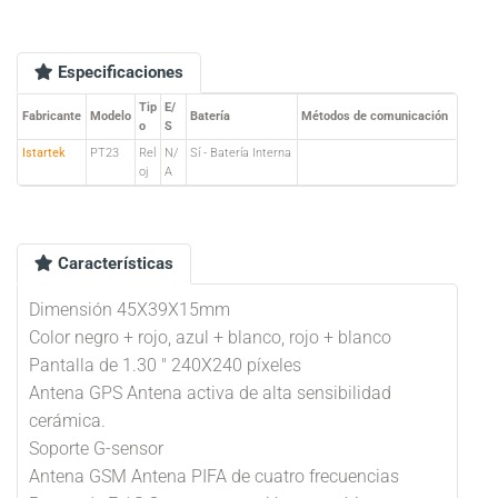
Especificaciones
Tip
E/
Fabricante
Modelo
Batería
Métodos de comunicación
o
S
Istartek
PT23
Rel
N/
Sí - Batería Interna
oj
A
Características
Dimensión 45X39X15mm
Color negro + rojo, azul + blanco, rojo + blanco
Pantalla de 1.30 ″ 240X240 píxeles
Antena GPS Antena activa de alta sensibilidad
cerámica.
Soporte G-sensor
Antena GSM Antena PIFA de cuatro frecuencias