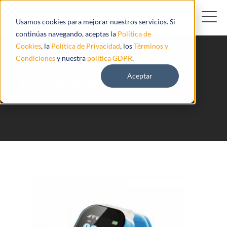
Usamos cookies para mejorar nuestros servicios. Si
continúas navegando, aceptas la
Política de
Cookies
, la
Política de Privacidad
, los
Términos y
Condiciones
y nuestra
politica GDPR
.
Aceptar
PT23 Istartek