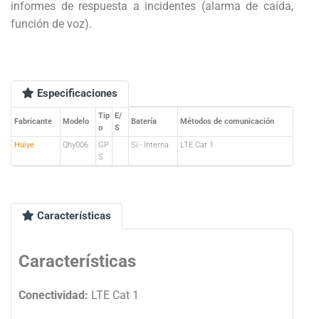
informes de respuesta a incidentes (alarma de caída,
función de voz).
Especificaciones
Tip
E/
Fabricante
Modelo
Batería
Métodos de comunicación
o
S
Huiye
Qhy006
GP
Sí - Interna
LTE Cat 1
S
Características
Características
Conectividad:
LTE Cat 1