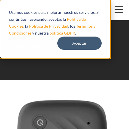
Usamos cookies para mejorar nuestros servicios. Si
continúas navegando, aceptas la
Política de
Cookies
, la
Política de Privacidad
, los
Términos y
Condiciones
y nuestra
politica GDPR
.
Aceptar
Qhy006 HUIYE