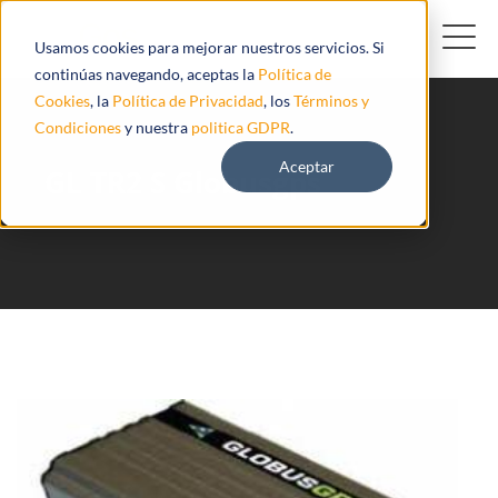
Usamos cookies para mejorar nuestros servicios. Si
continúas navegando, aceptas la
Política de
Cookies
, la
Política de Privacidad
, los
Términos y
Condiciones
y nuestra
politica GDPR
.
Aceptar
GL TR2 S Globusgps