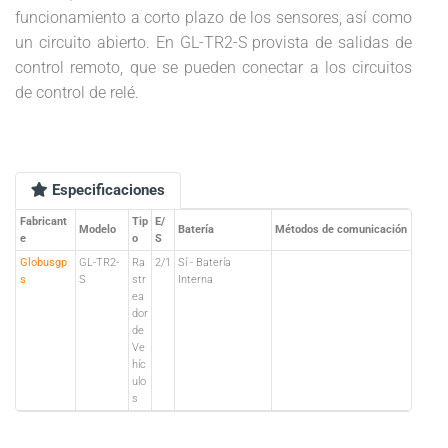
funcionamiento a corto plazo de los sensores, así como
un circuito abierto. En GL-TR2-S provista de salidas de
control remoto, que se pueden conectar a los circuitos
de control de relé.
Especificaciones
Fabricant
Tip
E/
Modelo
Batería
Métodos de comunicación
e
o
S
Globusgp
GL-TR2-
Ra
2/1
Sí - Batería
s
S
str
Interna
ea
dor
de
Ve
híc
ulo
s