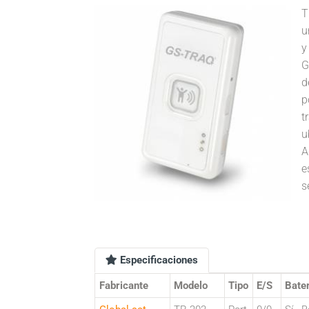
T
u
y
G
d
p
t
u
A
e
s
Especificaciones
Fabricante
Modelo
Tipo
E/S
Bater