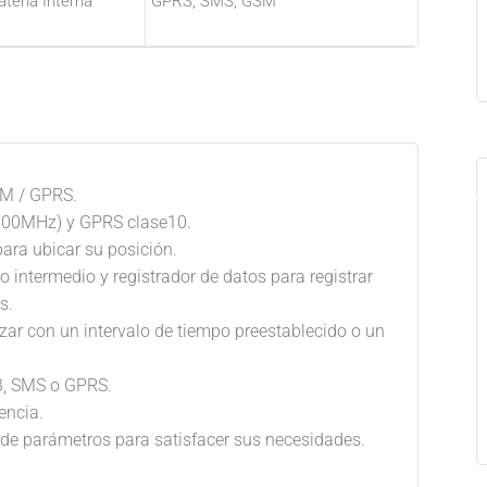
Batería Interna
GPRS, SMS, GSM
SM / GPRS.
900MHz) y GPRS clase10.
ara ubicar su posición.
ntermedio y registrador de datos para registrar
s.
zar con un intervalo de tiempo preestablecido o un
SB, SMS o GPRS.
encia.
de parámetros para satisfacer sus necesidades.