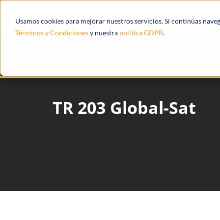
Productos
Ecosistema
Integracione
Usamos cookies para mejorar nuestros servicios. Si continúas nave
Términos y Condiciones
y nuestra
politica GDPR
.
TR 203 Global-Sat