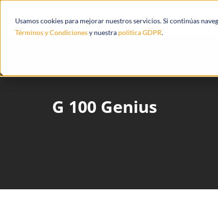
Productos
Ecosistema
Integracione
Usamos cookies para mejorar nuestros servicios. Si continúas nave
Términos y Condiciones
y nuestra
politica GDPR
.
G 100 Genius