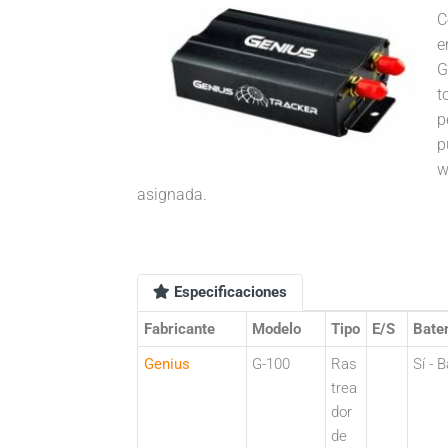
C
e
G
t
p
p
w
asignada.
Especificaciones
Fabricante
Modelo
Tipo
E/S
Bater
Genius
G-100
Ras
Sí - 
trea
dor
de