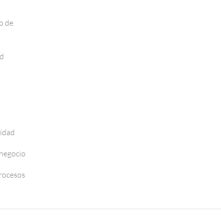
o de
ad
vidad
 negocio
Procesos