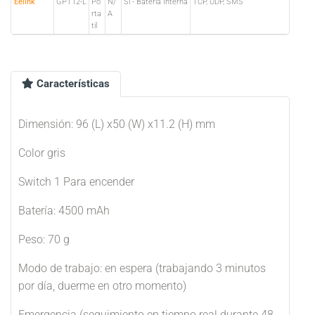
Eelink
GPT12-L
Po
N/
Sí - Batería Interna
TCP, UDP, SMS
rta
A
til
Características
Dimensión: 96 (L) x50 (W) x11.2 (H) mm
Color gris
Switch 1 Para encender
Batería: 4500 mAh
Peso: 70 g
Modo de trabajo: en espera (trabajando 3 minutos
por día, duerme en otro momento)
Emergencia (seguimiento en tiempo real durante 48