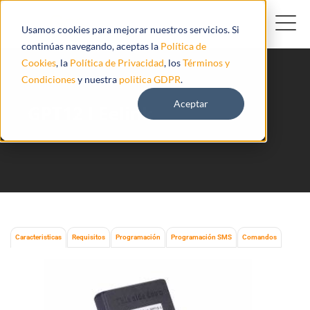
Usamos cookies para mejorar nuestros servicios. Si
continúas navegando, aceptas la
Política de
Cookies
, la
Política de Privacidad
, los
Términos y
Condiciones
y nuestra
politica GDPR
.
Aceptar
GPT12 l Eelink
Caracteristicas
Requisitos
Programación
Programación SMS
Comandos