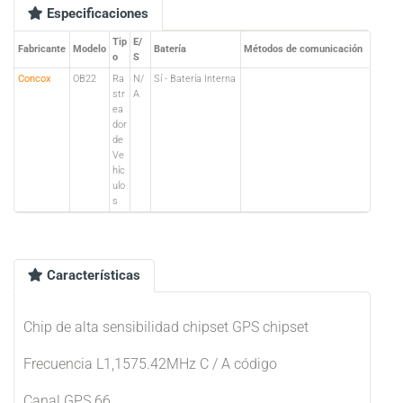
Especificaciones
Tip
E/
Fabricante
Modelo
Batería
Métodos de comunicación
o
S
Concox
OB22
Ra
N/
Sí - Batería Interna
str
A
ea
dor
de
Ve
híc
ulo
s
Características
Chip de alta sensibilidad chipset GPS chipset
Frecuencia L1,1575.42MHz C / A código
Canal GPS 66