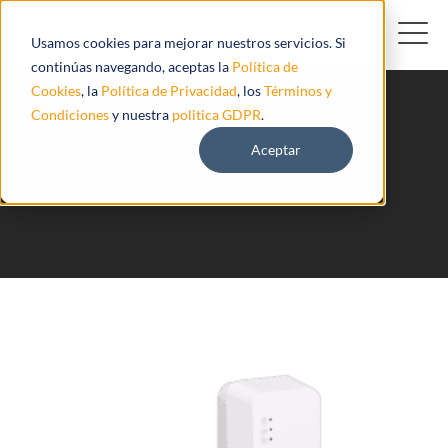
Usamos cookies para mejorar nuestros servicios. Si
continúas navegando, aceptas la
Política de
Cookies
, la
Política de Privacidad
, los
Términos y
Condiciones
y nuestra
politica GDPR
.
Aceptar
OB22 Concox