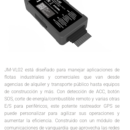
JM-VL02 está diseñado para manejar aplicaciones de
flotas industriales y comerciales que van desde
agencias de alquiler y transporte público hasta equipos
de construcción y más. Con detección de ACC, botón
SOS, corte de energía/combustible remoto y varias otras
E/S para periféricos, este potente rastreador GPS se
puede personalizar para agilizar sus operaciones y
aumentar la eficiencia. Construido con un módulo de
comunicaciones de vanguardia que aprovecha las redes