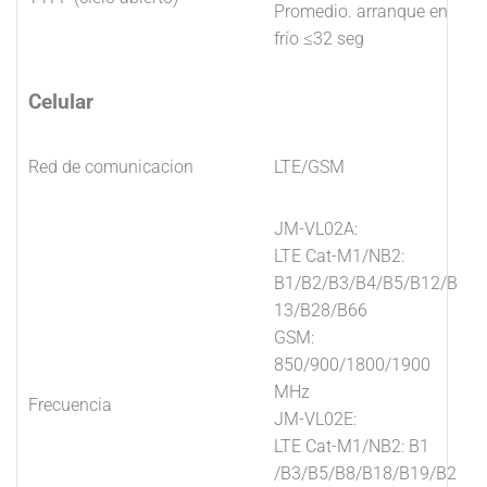
Promedio. arranque en
frío ≤32 seg
Celular
Red de comunicacion
LTE/GSM
JM-VL02A:
LTE Cat-M1/NB2:
B1/B2/B3/B4/B5/B12/B
13/B28/B66
GSM:
850/900/1800/1900
MHz
Frecuencia
JM-VL02E:
LTE Cat-M1/NB2: B1
/B3/B5/B8/B18/B19/B2