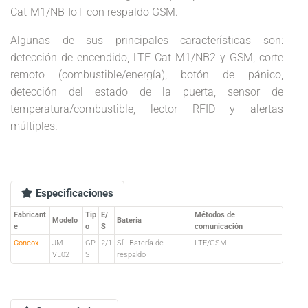
Cat-M1/NB-IoT con respaldo GSM.
Algunas de sus principales características son:
detección de encendido, LTE Cat M1/NB2 y GSM, corte
remoto (combustible/energía), botón de pánico,
detección del estado de la puerta, sensor de
temperatura/combustible, lector RFID y alertas
múltiples.
Especificaciones
Fabricant
Tip
E/
Métodos de
Modelo
Batería
e
o
S
comunicación
Concox
JM-
GP
2/1
Sí - Batería de
LTE/GSM
VL02
S
respaldo