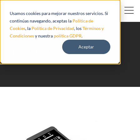
Usamos cookies para mejorar nuestros servicios. Si
continúas navegando, aceptas la
Política de
Cookies
, la
Política de Privacidad
, los
Términos y
Condiciones
y nuestra
politica GDPR
.
Aceptar
JM VL02 Concox