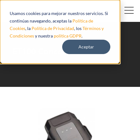
Usamos cookies para mejorar nuestros servicios. Si
continúas navegando, aceptas la
Política de
Cookies
, la
Política de Privacidad
, los
Términos y
Condiciones
y nuestra
politica GDPR
.
Aceptar
ET100 Concox