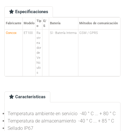
Especificaciones
Tip
E/
Fabricante
Modelo
Batería
Métodos de comunicación
o
S
Concox
ET100
Ra
Sí - Batería Interna
GSM / GPRS
str
ea
dor
de
Ve
híc
ulo
s
Características
Temperatura ambiente en servicio -40 ° C ... + 80 ° C
Temperatura de almacenamiento -40 ° C ... + 85 ° C
Sellado IP67