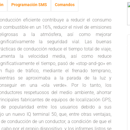
ón
Programación SMS
Comandos
onducción eficiente contribuye a reducir el consumo
e combustible en un 16%, reducir el nivel de emisiones
eligrosas a la atmósfera, así como mejorar
ignificativamente la seguridad vial. Las buenas
rácticas de conducción reduce el tiempo total de viaje,
umenta la velocidad media, así como reduce
ignificativamente el tiempo, pasó de «stop-and-go» en
n flujo de tráfico, mediante el frenado temprano,
ientras se aproximaba a la parada de la luz y
onseguir en una «ola verde». Por lo tanto, los
onductores respetuosos del medio ambiente, ahorrar
rincipales fabricantes de equipos de localización GPS,
 de popularidad entre los usuarios debido a sus
jo un nuevo IQ terminal 50, que, entre otras ventajas,
os de conducción de un conductor, a condición de que el
cabo por el propio dispositivo, y los informes listos se