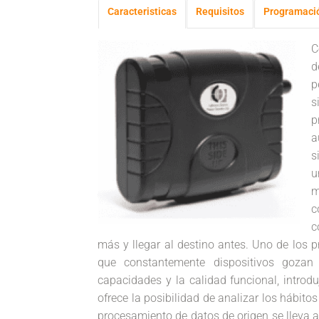
Caracteristicas
Requisitos
Programaci
C
d
p
s
p
a
s
u
m
c
c
más y llegar al destino antes. Uno de los p
que constantemente dispositivos gozan
capacidades y la calidad funcional, introdu
ofrece la posibilidad de analizar los hábit
procesamiento de datos de origen se lleva a 