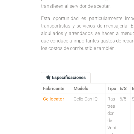
transfieren al servidor de aceptar.
Esta oportunidad es particularmente impo
transportistas y servicios de mensajería. 
alquilados y arrendados, se hacen a menud
que conduce a importantes gastos de repar
los costos de combustible también.
Especificaciones
Fabricante
Modelo
Tipo
E/S
B
Cellocator
Cello Can-IQ
Ras
6/5
S
trea
dor
de
Vehí