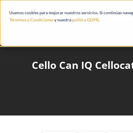
Productos
Ecosistema
Integracione
Usamos cookies para mejorar nuestros servicios. Si continúas nave
Términos y Condiciones
y nuestra
politica GDPR
.
Cello Can IQ Celloca