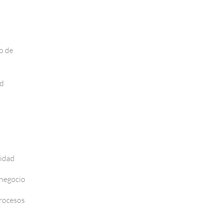
o de
ad
vidad
 negocio
Procesos