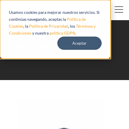
Usamos cookies para mejorar nuestros servicios. Si
continúas navegando, aceptas la
Política de
Cookies
, la
Política de Privacidad
, los
Términos y
Condiciones
y nuestra
politica GDPR
.
Aceptar
LMU 4200 Calamp