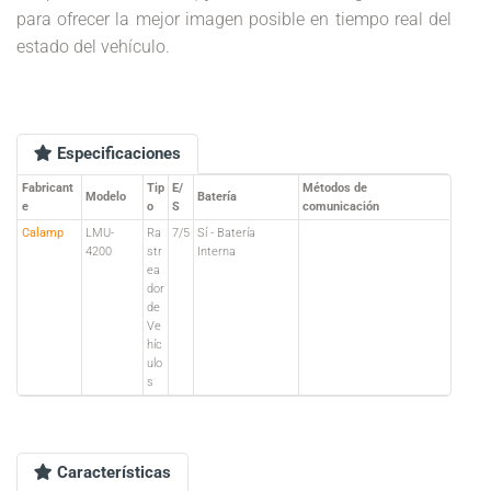
para ofrecer la mejor imagen posible en tiempo real del
estado del vehículo.
Especificaciones
Fabricant
Tip
E/
Métodos de
Modelo
Batería
e
o
S
comunicación
Calamp
LMU-
Ra
7/5
Sí - Batería
4200
str
Interna
ea
dor
de
Ve
híc
ulo
s
Características