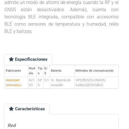
admite un modo de ahorro de energía cuando la RF y el
GNSS están desactivados. Además, cuenta con
tecnología BLE integrada, compatible con accesorios
BLE como sensores de temperatura y humedad, relés
BLE y balizas.
Especificaciones
Mod
Tip
E/
Fabricante
Batería
Métodos de comunicación
elo
o
S
Assistant
AVT
GP
2/1
Si - Batería de
GPS/BDS/GLONASS/
telematics
5'0
S
respaldo
Galileo/QZSS/SBAS
Características
Red