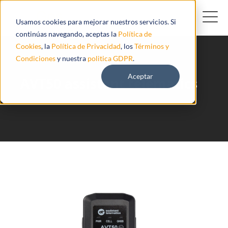
Usamos cookies para mejorar nuestros servicios. Si
continúas navegando, aceptas la
Política de
Cookies
, la
Política de Privacidad
, los
Términos y
Condiciones
y nuestra
politica GDPR
.
Aceptar
AVT50 assistant telematics