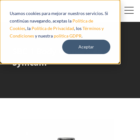
Usamos cookies para mejorar nuestros servicios. Si
continúas navegando, aceptas la
Política de
Cookies
, la
Política de Privacidad
, los
Términos y
Condiciones
y nuestra
politica GDPR
.
Aceptar
SBC 1 Body Camera 4g
Symcam