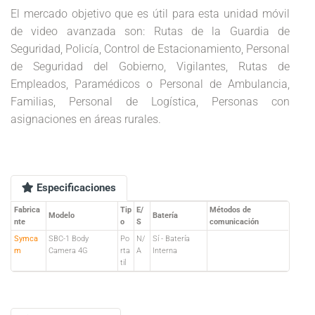
El mercado objetivo que es útil para esta unidad móvil
de video avanzada son: Rutas de la Guardia de
Seguridad, Policía, Control de Estacionamiento, Personal
de Seguridad del Gobierno, Vigilantes, Rutas de
Empleados, Paramédicos o Personal de Ambulancia,
Familias, Personal de Logística, Personas con
asignaciones en áreas rurales.
Especificaciones
Fabrica
Tip
E/
Métodos de
Modelo
Batería
nte
o
S
comunicación
Symca
SBC-1 Body
Po
N/
Sí - Batería
m
Camera 4G
rta
A
Interna
til