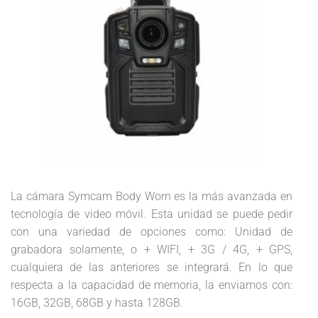
La cámara Symcam Body Worn es la más avanzada en
tecnología de video móvil. Esta unidad se puede pedir
con una variedad de opciones como: Unidad de
grabadora solamente, o + WIFI, + 3G / 4G, + GPS,
cualquiera de las anteriores se integrará. En lo que
respecta a la capacidad de memoria, la enviamos con:
16GB, 32GB, 68GB y hasta 128GB.