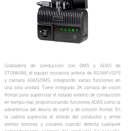
Grabadora de conducción con DMS y ADAS de
STONKAM, el equipo incorpora antena de 4G/WiFi/GPS
y cámara ADAS/DMS, integrando varias funciones en
una sola unidad. Tiene integrado 2K cámara de visión
frontal para supervisar el estado externo de conducción
en tiempo real, proporcionando funciones ADAS como la
advertencia del desvío de carril y de colisión frontal. En
la cabina supervisa el estado del conductor y emite
alertas sonoras y visuales cuando detecta cualquier