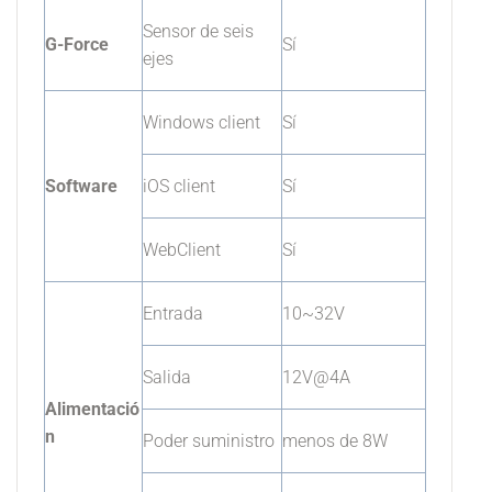
Sensor de seis
G-Force
Sí
ejes
Windows client
Sí
Software
iOS client
Sí
WebClient
Sí
Entrada
10~32V
Salida
12V@4A
Alimentació
n
Poder suministro
menos de 8W