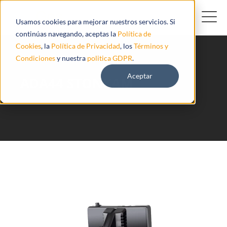
Usamos cookies para mejorar nuestros servicios. Si
continúas navegando, aceptas la
Política de
Cookies
, la
Política de Privacidad
, los
Términos y
Condiciones
y nuestra
politica GDPR
.
Aceptar
ADA44 STONKAM