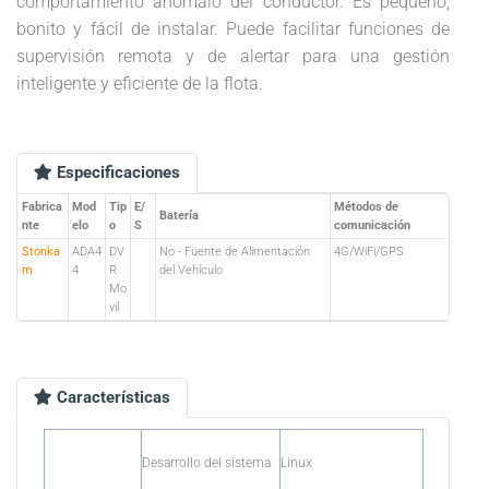
comportamiento anómalo del conductor. Es pequeño,
bonito y fácil de instalar. Puede facilitar funciones de
supervisión remota y de alertar para una gestión
inteligente y eficiente de la flota.
Especificaciones
Fabrica
Mod
Tip
E/
Métodos de
Batería
nte
elo
o
S
comunicación
Stonka
ADA4
DV
No - Fuente de Alimentación
4G/WiFi/GPS
m
4
R
del Vehículo
Mo
vil
Características
Desarrollo del sistema
Linux