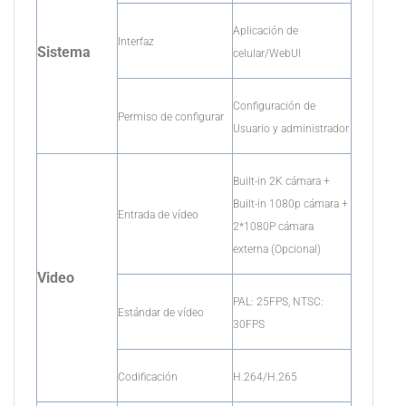
Aplicación de
Interfaz
Sistema
celular/WebUI
Configuración de
Permiso de configurar
Usuario y administrador
Built-in 2K cámara +
Built-in 1080p cámara +
Entrada de vídeo
2*1080P cámara
externa (Opcional)
Video
PAL: 25FPS, NTSC:
Estándar de vídeo
30FPS
Codificación
H.264/H.265