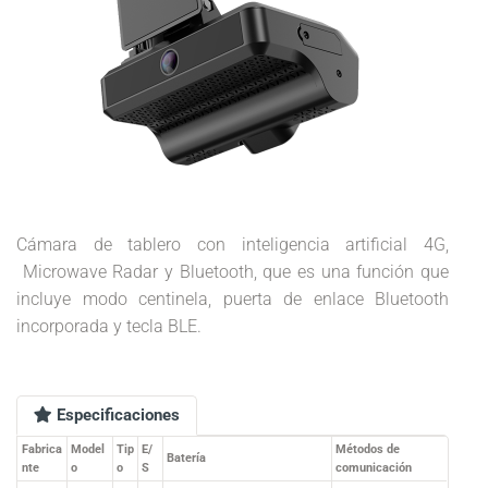
Cámara de tablero con inteligencia artificial 4G,
Microwave Radar y Bluetooth, que es una función que
incluye modo centinela, puerta de enlace Bluetooth
incorporada y tecla BLE.
Especificaciones
Fabrica
Model
Tip
E/
Métodos de
Batería
nte
o
o
S
comunicación