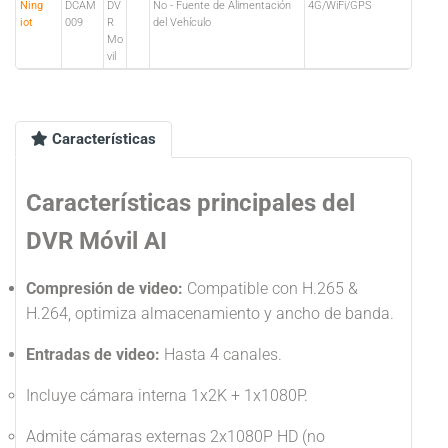
Ning
DCAM
DV
No - Fuente de Alimentación
4G/WiFi/GPS
iot
009
R
del Vehículo
Mo
vil
Características
Características principales del
DVR Móvil AI
Compresión de video:
Compatible con H.265 &
H.264, optimiza almacenamiento y ancho de banda.
Entradas de video:
Hasta 4 canales.
Incluye cámara interna 1x2K + 1x1080P.
Admite cámaras externas 2x1080P HD (no