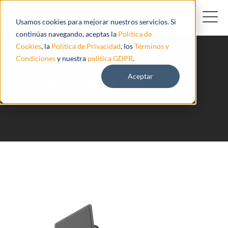
Usamos cookies para mejorar nuestros servicios. Si
continúas navegando, aceptas la
Política de
Cookies
, la
Política de Privacidad
, los
Términos y
Condiciones
y nuestra
politica GDPR
.
Aceptar
DCAM009 Ning-IoT