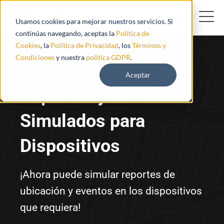
Usamos cookies para mejorar nuestros servicios. Si
continúas navegando, aceptas la
Política de
Cookies
, la
Política de Privacidad
, los
Términos y
Condiciones
y nuestra
politica GDPR
.
Aceptar
Reportes y Eventos
Simulados para
Dispositivos
¡Ahora puede simular reportes de
ubicación y eventos en los dispositivos
que requiera!