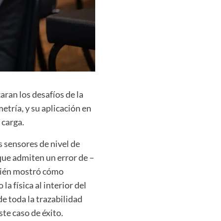
aran los d
esafíos de la
etría, y su aplicación en
 carga
.
s sensores de nivel de
que admiten un error de –
bién mostró cómo
mo
la física al interior del
e toda la trazabilidad
te caso de éxito.