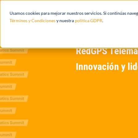
Productos
Ecosistema
Integracione
Usamos cookies para mejorar nuestros servicios. Si continúas nave
Términos y Condiciones
y nuestra
politica GDPR
.
RedGPS Telema
Innovación y li