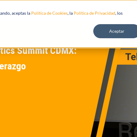
s
Recursos
gando, aceptas la
Política de Cookies
, la
Política de Privacidad
, los
Aceptar
tics Summit CDMX:
derazgo