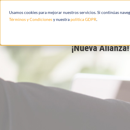
Productos
Ecosistema
Integracione
Usamos cookies para mejorar nuestros servicios. Si continúas nave
Términos y Condiciones
y nuestra
politica GDPR
.
¡Nueva Alianza