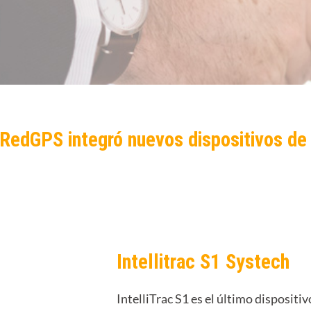
RedGPS integró nuevos dispositivos d
Intellitrac S1 Systech
IntelliTrac S1 es el último dispositi