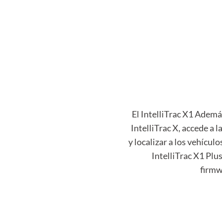
El IntelliTrac X1 Además
IntelliTrac X, accede a 
y localizar a los vehícu
IntelliTrac X1 Plus
firmw