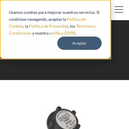
Usamos cookies para mejorar nuestros servicios. Si
continúas navegando, aceptas la
Política de
Cookies
, la
Política de Privacidad
, los
Términos y
Condiciones
y nuestra
politica GDPR
.
Aceptar
Digital D485 Strela