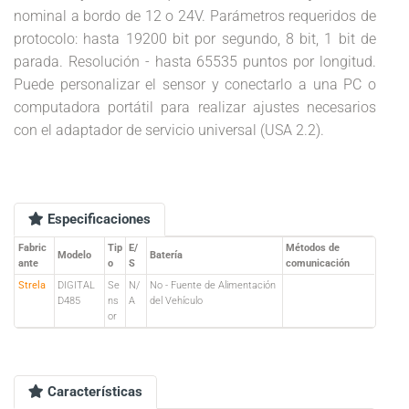
nominal a bordo de 12 o 24V. Parámetros requeridos de
protocolo: hasta 19200 bit por segundo, 8 bit, 1 bit de
parada. Resolución - hasta 65535 puntos por longitud.
Puede personalizar el sensor y conectarlo a una PC o
computadora portátil para realizar ajustes necesarios
con el adaptador de servicio universal (USA 2.2).
Especificaciones
Fabric
Tip
E/
Métodos de
Modelo
Batería
ante
o
S
comunicación
Strela
DIGITAL
Se
N/
No - Fuente de Alimentación
D485
ns
A
del Vehículo
or
Características