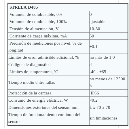
STRELA D485
Volumen de combustible, 0%
0
Volumen de combustible, 100%
ajustable
Tensión de alimentación, V
10-30
Corriente de carga máxima, mA
50
Precisión de mediciones por nivel, % de
±0.1
longitud
Límites de error admisible adicional, %
no más de 1.0
Códigos de diagnóstico
sí
Límites de temperaturas,°С
-40 - +65
no menos de 12500
Tiempo medio entre fallas
h
Protección de la carcasa
IP66
Consumo de energía eléctrica, W
<0.2
Dimensiones exteriores del sensor, mm
L x 70 x 70
Tiempo de funcionamiento continuo del
sin limitaciones
sensor