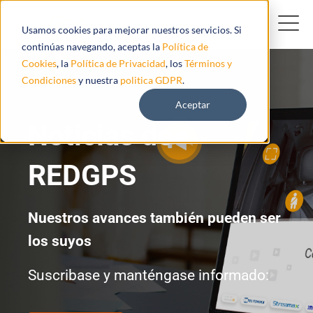
Usamos cookies para mejorar nuestros servicios. Si
continúas navegando, aceptas la
Política de
Cookies
, la
Política de Privacidad
, los
Términos y
Condiciones
y nuestra
politica GDPR
.
Aceptar
Noticias de
REDGPS
Nuestros avances también pueden ser
los suyos
Suscribase y manténgase informado: