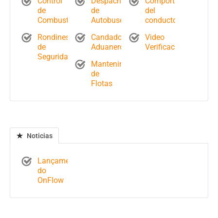
Control
Despacho
Comportamiento
de
de
del
Combustible
Autobuses
conductor
Rondines
Candados
Video
de
Aduaneros
Verificación
Seguridad
Mantenimiento
de
Flotas
Noticias
Lançamento
do
OnFlow