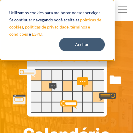
Utilizamos cookies para melhorar nossos serviços.
Se continuar navegando você aceita as
políticas de
cookies
,
políticas de privacidade
,
términos e
condições
e
LGPD
.
Aceitar