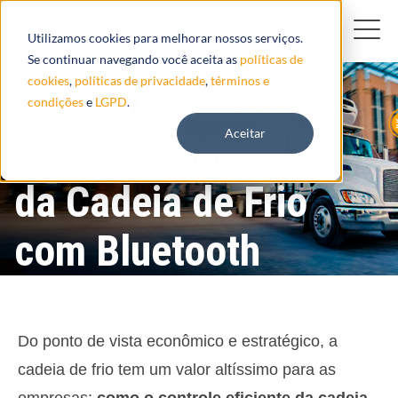
Utilizamos cookies para melhorar nossos serviços.
Se continuar navegando você aceita as
políticas de
cookies
,
políticas de privacidade
,
términos e
CASO DE USO:
condições
e
LGPD
.
Aceitar
Rastreabilidade
da Cadeia de Frio
com Bluetooth
Do ponto de vista econômico e estratégico, a
cadeia de frio tem um valor altíssimo para as