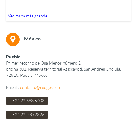
Ver mapa más grande
México
Puebla
Primer retorno de Osa Menor número 2,
oficina 301, Reserva territorial Atlixcáyotl, San Andrés Cholula,
72810, Puebla, México.
Email :
contacto@redgps.com
+52 222 688 5408
+52 222 970 2826