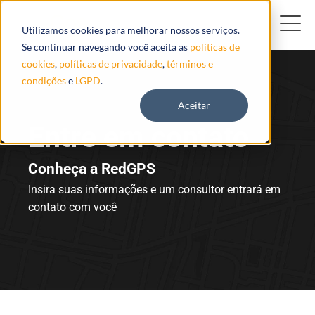
Utilizamos cookies para melhorar nossos serviços.
Se continuar navegando você aceita as
políticas de
cookies
,
políticas de privacidade
,
términos e
condições
e
LGPD
.
Aceitar
Entre em contato
Conheça a RedGPS
Insira suas informações e um consultor entrará em
contato com você