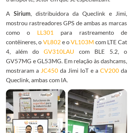
A
Sirium
, distribuidora da Queclink e Jimi,
mostrou rastreadores GPS de ambas as marcas
como o
LL301
para rastreamento de
contêineres, o
VL802
e o
VL103M
com LTE Cat
4, além do
GV310LAU
com BLE 5.2, o
GV57MG e GL53MG. Em relação às dashcams,
mostraram a
JC450
da Jimi IoT e a
CV200
da
Queclink, ambas com IA.