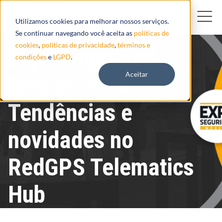
Utilizamos cookies para melhorar nossos serviços.
Se continuar navegando você aceita as
políticas de
cookies
,
políticas de privacidade
,
términos e
Expo Seguridad
condições
e
LGPD
.
Aceitar
México 2024:
Tendências e
novidades no
RedGPS Telematics
Hub