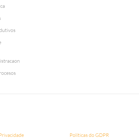
nca
s
dutivos
e
istracaon
Procesos
 Privacidade
Políticas do GDPR