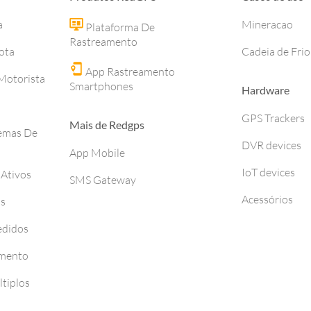
a
Mineracao
Plataforma De
Rastreamento
ota
Cadeia de Frio
App Rastreamento
otorista
Smartphones
Hardware
GPS Trackers
Mais de Redgps
temas De
DVR devices
App Mobile
IoT devices
 Ativos
SMS Gateway
Acessórios
os
edidos
amento
tiplos