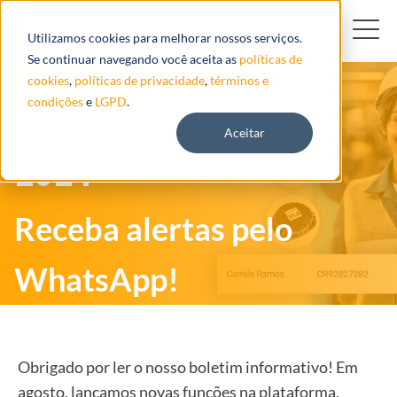
Utilizamos cookies para melhorar nossos serviços.
Se continuar navegando você aceita as
políticas de
cookies
,
políticas de privacidade
,
términos e
Newsletter Agosto
condições
e
LGPD
.
Aceitar
2024
Receba alertas pelo
WhatsApp!
Obrigado por ler o nosso boletim informativo! Em
agosto, lançamos novas funções na plataforma,