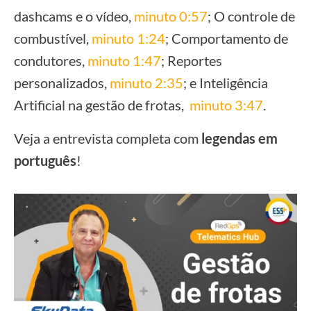
dashcams e o vídeo,
minuto 0:57
; O controle de
combustível,
minuto 1:24
; Comportamento de
condutores,
minuto 1:47
; Reportes
personalizados,
minuto 2:35
; e Inteligência
Artificial na gestão de frotas,
minuto 3:47
.
Veja a entrevista completa com
legendas em
português
!