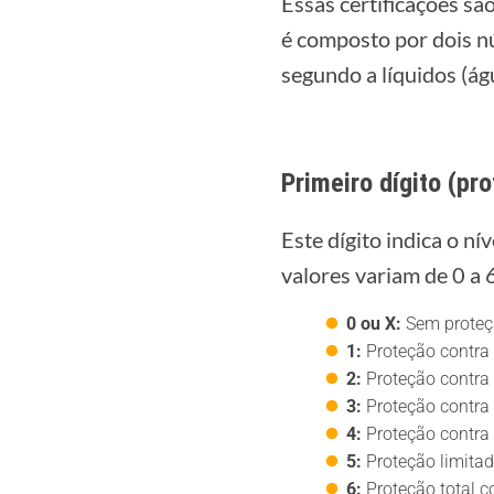
Essas certificações s
é composto por dois nú
segundo a líquidos (ág
Primeiro dígito (pr
Este dígito indica o ní
valores variam de 0 a 
0 ou X:
Sem proteç
1:
Proteção contra 
2:
Proteção contra 
3:
Proteção contra 
4:
Proteção contra 
5:
Proteção limitad
6:
Proteção total co