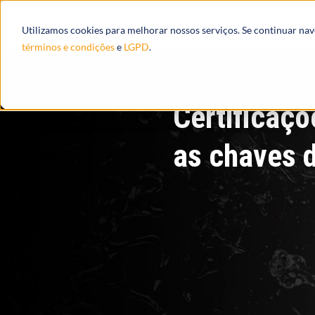
Produtos
Ecossistema
Integrações
Utilizamos cookies para melhorar nossos serviços. Se continuar na
términos e condições
e
LGPD
.
Certificaçõ
as chaves 