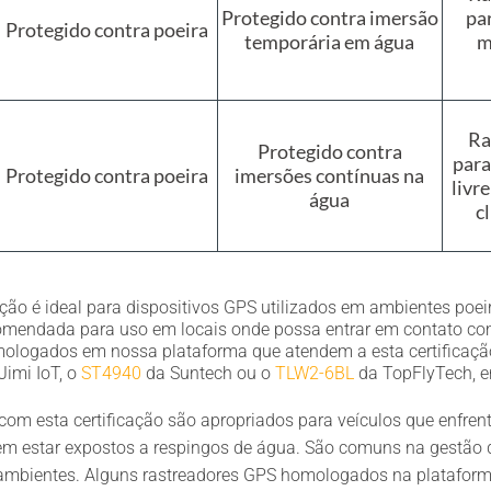
Protegido contra imersão
pa
Protegido contra poeira
temporária em água
m
Ra
Protegido contra
para
Protegido contra poeira
imersões contínuas na
livr
água
c
ação é ideal para dispositivos GPS utilizados em ambientes poe
omendada para uso em locais onde possa entrar em contato co
ologados em nossa plataforma que atendem a esta certificaç
Jimi IoT, o
ST4940
da Suntech ou o
TLW2-6BL
da TopFlyTech, en
 com esta certificação são apropriados para veículos que enfre
m estar expostos a respingos de água. São comuns na gestão d
 ambientes. Alguns rastreadores GPS homologados na platafo