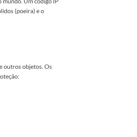
 o mundo. Um código IP
idos (poeira) e o
 e outros objetos. Os
roteção: