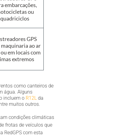
ra embarcações,
otocicletas ou
quadriciclos
streadores GPS
 maquinaria ao ar
e ou em locais com
limas extremos
irentos como canteiros de
m água. Alguns
ão incluem o
R12L
da
tre muitos outros.
ntam condições climáticas
e frotas de veículos que
rma RedGPS com esta