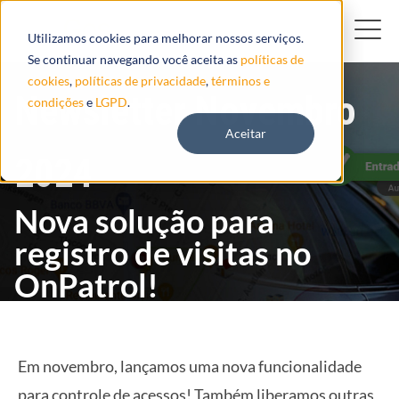
Utilizamos cookies para melhorar nossos serviços.
Se continuar navegando você aceita as
políticas de
cookies
,
políticas de privacidade
,
términos e
Newsletter Novembro
condições
e
LGPD
.
Aceitar
2024
Nova solução para
registro de visitas no
OnPatrol!
Em novembro, lançamos uma nova funcionalidade
para controle de acessos! Também liberamos outras