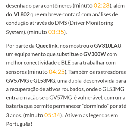
minuto
02:28
desenhado para contêineres (
), além
do
VL802
que em breve contará com análises de
condução através do DMS (Driver Monitoring
minuto
03:35
System). (
).
Por parte da
Queclink
, nos mostrou o
GV310LAU
,
um equipamento que substitue o
GV300W
com
melhor conectividade e BLE para trabalhar com
minuto
04:25
sensores (
). Também os rastreadores
GV57MG
e
GL53MG
, uma dupla desenvolvida para
a recuperação de ativos roubados, onde o GL53MG
entra em ação se o GV57MG
é vulnerável, com uma
bateria que permite permanecer “dormindo” por até
minuto
05:34
3 anos.
(
). Ativem as legendas em
Português!