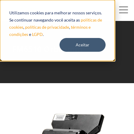
Utilizamos cookies para melhorar nossos serviços.
Se continuar navegando você aceita as
políticas de
cookies
,
políticas de privacidade
,
términos e
condições
e
LGPD
.
Aceitar
FM6510 Orbcomm