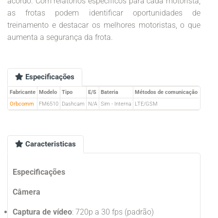
acordo. Com relatórios específicos para cada motorista,
as frotas podem identificar oportunidades de
treinamento e destacar os melhores motoristas, o que
aumenta a segurança da frota.
Especificações
Fabricante
Modelo
Tipo
E/S
Bateria
Métodos de comunicação
Orbcomm
FM6510
Dashcam
N/A
Sim - Interna
LTE/GSM
Caracteristicas
Especificações
Câmera
Captura de vídeo
: 720p a 30 fps (padrão)