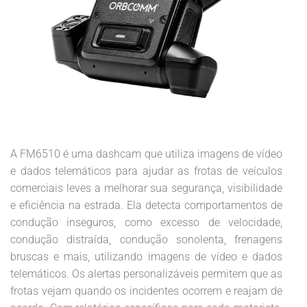
A FM6510 é uma dashcam que utiliza imagens de vídeo
e dados telemáticos para ajudar as frotas de veículos
comerciais leves a melhorar sua segurança, visibilidade
e eficiência na estrada. Ela detecta comportamentos de
condução inseguros, como excesso de velocidade,
condução distraída, condução sonolenta, frenagens
bruscas e mais, utilizando imagens de vídeo e dados
telemáticos. Os alertas personalizáveis permitem que as
frotas vejam quando os incidentes ocorrem e reajam de