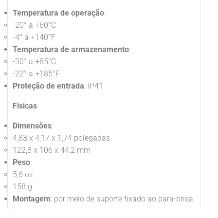
Temperatura de operação
:
-20° a +60°C
-4° a +140°F
Temperatura de armazenamento
:
-30° a +85°C
-22° a +185°F
Proteção de entrada
: IP41
Físicas
Dimensões
:
4,83 x 4,17 x 1,74 polegadas
122,8 x 106 x 44,2 mm
Peso
:
5,6 oz
158 g
Montagem
: por meio de suporte fixado ao para-brisa