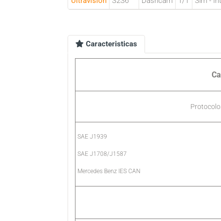
Ultravision
S2S6
Dashcam
1/1
Sim - In
Caracteristicas
Ca
Protocol
SAE J1939
SAE J1708/J1587
Mercedes Benz IES CAN