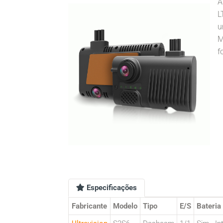
A
L
u
M
f
Especificações
Fabricante
Modelo
Tipo
E/S
Bateria