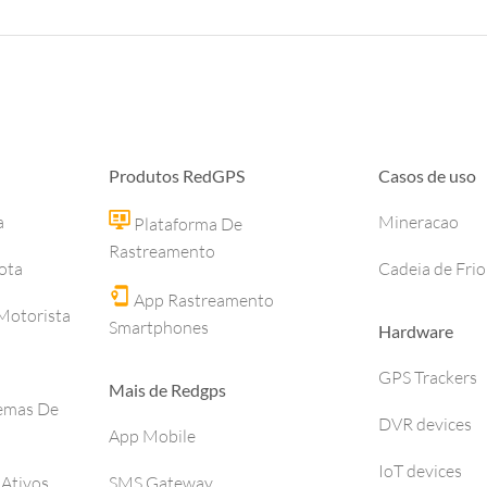
Produtos RedGPS
Casos de uso
a
Mineracao
Plataforma De
Rastreamento
ota
Cadeia de Frio
App Rastreamento
otorista
Smartphones
Hardware
GPS Trackers
Mais de Redgps
temas De
DVR devices
App Mobile
IoT devices
 Ativos
SMS Gateway