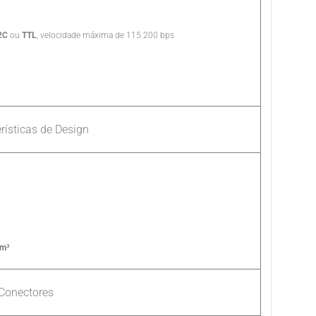
2C
ou
TTL
, velocidade máxima de 115.200 bps
rísticas de Design
m³
Conectores