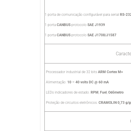
1 porta de comunicação configurável para serial
RS-23
1 porta
CANBUS
protocolo
SAE J1939
1 porta
CANBUS
protocolo
SAE J1708/J1587
Caracte
Processador industrial de 32 bits
ARM Cortex M+
Alimentação:
10 – 40 volts DC @ 60 mA
LEDs indicadores de estado:
RPM
,
Fuel
,
Odômetro
Proteção de circuitos eletrônicos:
CRAMOLIN 0,73 g/g