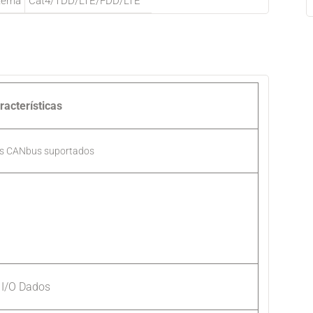
terna
Cat4/TDD/LTE/FDD/LTE
racterísticas
os CANbus suportados
I/O Dados