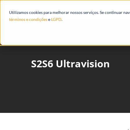
Produtos
Ecossistema
Integrações
Utilizamos cookies para melhorar nossos serviços. Se continuar na
términos e condições
e
LGPD
.
S2S6 Ultravision