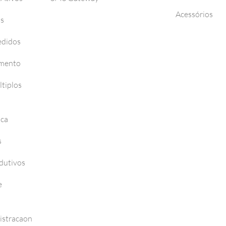
Acessórios
os
edidos
amento
tiplos
nca
s
dutivos
e
istracaon