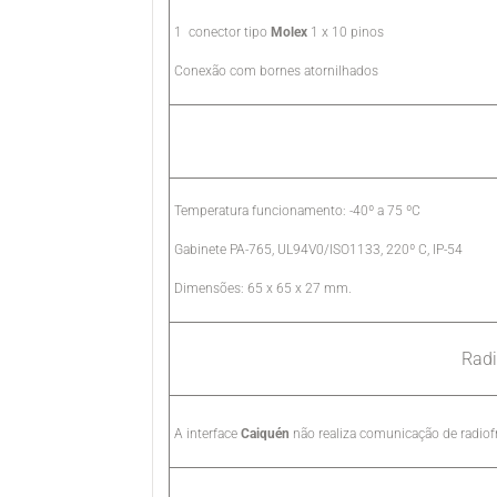
1 conector tipo
Molex
1 x 10 pinos
Conexão com bornes atornilhados
Temperatura funcionamento: -40º a 75 ºC
Gabinete PA-765, UL94V0/ISO1133, 220º C, IP-54
Dimensões: 65 x 65 x 27 mm.
Rad
A interface
Caiquén
não realiza comunicação de radiof