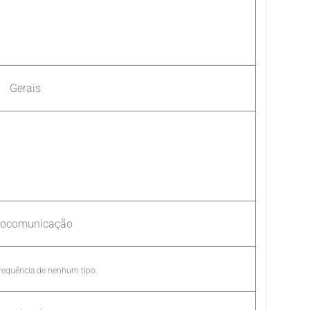
Gerais
iocomunicação
requência de nenhum tipo.