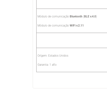
Módulo de comunicação
Bluetooth
(
BLE v.4.0
)
Módulo de comunicação
WiFi v.2.11
Orígem: Estados Unidos
Garantia: 1 año