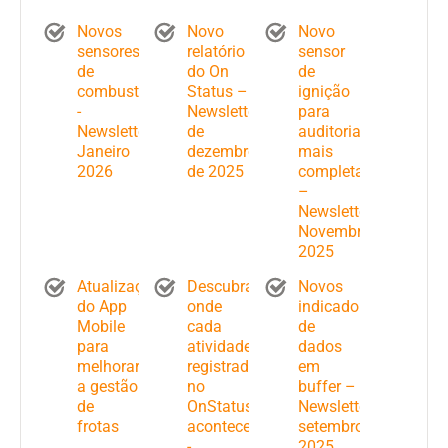
Novos
Novo
Novo
sensores
relatório
sensor
de
do On
de
combustível
Status –
ignição
-
Newsletter
para
Newsletter
de
auditorias
Janeiro
dezembro
mais
2026
de 2025
completas
–
Newsletter
Novembro
2025
Atualizações
Descubra
Novos
do App
onde
indicadores
Mobile
cada
de
para
atividade
dados
melhorar
registrada
em
a gestão
no
buffer –
de
OnStatus
Newsletter
frotas
acontece
setembro
-
2025