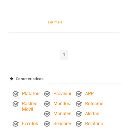
1
Caracteristicas
Plataforma
Provedores
APP
Rastreo
Monitoramento
Roteamento
Movil
Manutenção
Alertas
Eventos
Sensores
Relatórios