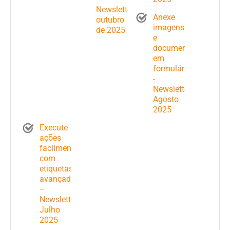
Newsletter
Anexe
outubro
imagens
de 2025
e
documentos
em
formulários
-
Newsletter
Agosto
2025
Execute
ações
facilmente
com
etiquetas
avançadas
–
Newsletter
Julho
2025