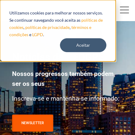
Utilizamos cookies para melhorar nossos serviços.
Se continuar navegando você aceita as
políticas de
cookies
,
políticas de privacidade
,
términos e
condições
e
LGPD
.
Aceitar
Notícias de REDGPS
Nossos progressos também podem
ser os seus
Inscreva-se e mantenha-se informado:
NEWSLETTER