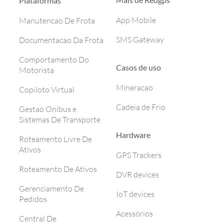
Plataformas
App Mobile
Manutencao De Frota
SMS Gateway
Documentacao Da Frota
Comportamento Do
Casos de uso
Motorista
Mineracao
Copiloto Virtual
Cadeia de Frio
Gestao Onibus e
Sistemas De Transporte
Hardware
Roteamento Livre De
Ativos
GPS Trackers
Roteamento De Ativos
DVR devices
Gerenciamento De
IoT devices
Pedidos
Acessórios
Central De