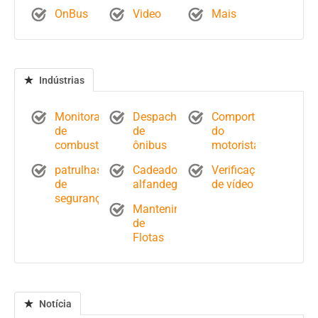
OnBus
Video
Mais
Indústrias
Monitoramento
Despacho
Comportamento
de
de
do
combustível
ônibus
motorista
patrulhas
Cadeados
Verificação
de
alfandegários
de vídeo
segurança
Mantenimiento
de
Flotas
Notícia