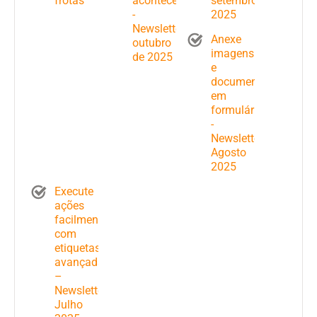
frotas
acontece
setembro
-
2025
Newsletter
Anexe
outubro
imagens
de 2025
e
documentos
em
formulários
-
Newsletter
Agosto
2025
Execute
ações
facilmente
com
etiquetas
avançadas
–
Newsletter
Julho