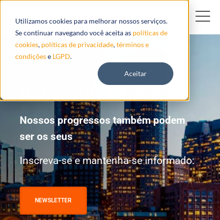
Utilizamos cookies para melhorar nossos serviços.
Se continuar navegando você aceita as
políticas de
cookies
,
políticas de privacidade
,
términos e
condições
e
LGPD
.
Aceitar
Notícias de REDGPS
Nossos progressos também podem
ser os seus
Inscreva-se e mantenha-se informado:
NEWSLETTER