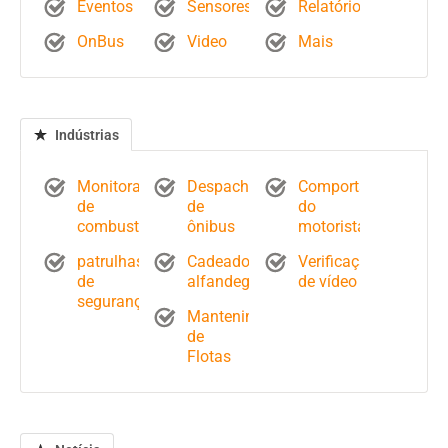
Eventos
Sensores
Relatórios
OnBus
Video
Mais
Indústrias
Monitoramento
Despacho
Comportamento
de
de
do
combustível
ônibus
motorista
patrulhas
Cadeados
Verificação
de
alfandegários
de vídeo
segurança
Mantenimiento
de
Flotas