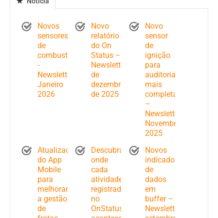
Notícia
Novos
Novo
Novo
sensores
relatório
sensor
de
do On
de
combustível
Status –
ignição
-
Newsletter
para
Newsletter
de
auditorias
Janeiro
dezembro
mais
2026
de 2025
completas
–
Newsletter
Novembro
2025
Atualizações
Descubra
Novos
do App
onde
indicadores
Mobile
cada
de
para
atividade
dados
melhorar
registrada
em
a gestão
no
buffer –
de
OnStatus
Newsletter