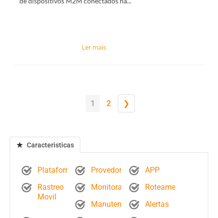
de dispositivos M2M conectados na...
1
2
❯
Caracteristicas
Plataforma
Provedores
APP
Rastreo
Monitoramento
Roteamento
Movil
Manutenção
Alertas