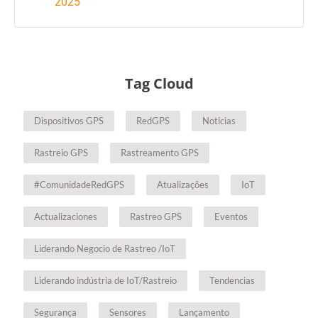
2025
Tag Cloud
Dispositivos GPS
RedGPS
Noticias
Rastreio GPS
Rastreamento GPS
#ComunidadeRedGPS
Atualizações
IoT
Actualizaciones
Rastreo GPS
Eventos
Liderando Negocio de Rastreo /IoT
Liderando indústria de IoT/Rastreio
Tendencias
Segurança
Sensores
Lançamento