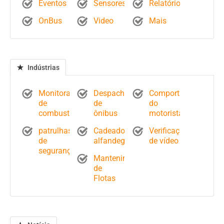
Eventos
Sensores
Relatórios
OnBus
Video
Mais
Indústrias
Monitoramento
Despacho
Comportamento
de
de
do
combustível
ônibus
motorista
patrulhas
Cadeados
Verificação
de
alfandegários
de vídeo
segurança
Mantenimiento
de
Flotas