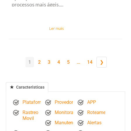
processos mais ágeis....
1
2
3
4
5
...
14
❯
Caracteristicas
Plataforma
Provedores
APP
Rastreo
Monitoramento
Roteamento
Movil
Manutenção
Alertas