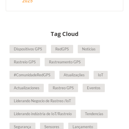
2025
Tag Cloud
Dispositivos GPS
RedGPS
Noticias
Rastreio GPS
Rastreamento GPS
#ComunidadeRedGPS
Atualizações
IoT
Actualizaciones
Rastreo GPS
Eventos
Liderando Negocio de Rastreo /IoT
Liderando indústria de IoT/Rastreio
Tendencias
Segurança
Sensores
Lançamento