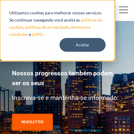
Utilizamos cookies para melhorar nossos serviços.
Se continuar navegando você aceita as
políticas de
cookies
,
políticas de privacidade
,
términos e
condições
e
LGPD
.
Aceitar
Notícias de REDGPS
Nossos progressos também podem
ser os seus
Inscreva-se e mantenha-se informado:
NEWSLETTER