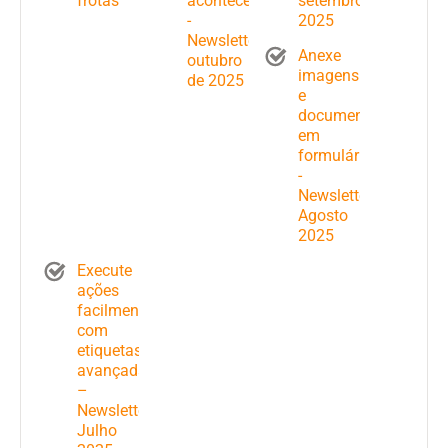
frotas
acontece
setembro
-
2025
Newsletter
Anexe
outubro
imagens
de 2025
e
documentos
em
formulários
-
Newsletter
Agosto
2025
Execute
ações
facilmente
com
etiquetas
avançadas
–
Newsletter
Julho