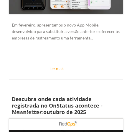
E
m fevereiro, apresentamos o novo
App Mobile
,
desenvolvido para substituir a versão anterior e oferecer às
empresas de rastreamento uma ferramenta...
Descubra onde cada atividade
registrada no OnStatus acontece -
Newsletter outubro de 2025
Novembro 21 , 2025