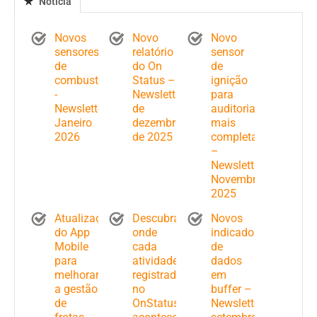
Notícia
Novos
Novo
Novo
sensores
relatório
sensor
de
do On
de
combustível
Status –
ignição
-
Newsletter
para
Newsletter
de
auditorias
Janeiro
dezembro
mais
2026
de 2025
completas
–
Newsletter
Novembro
2025
Atualizações
Descubra
Novos
do App
onde
indicadores
Mobile
cada
de
para
atividade
dados
melhorar
registrada
em
a gestão
no
buffer –
de
OnStatus
Newsletter