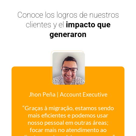
Conoce los logros de nuestros
clientes y el
impacto que
generaron
Jhon Peña
|
Account Executive
“Graças à migração, estamos sendo
mais eficientes e podemos usar
nosso pessoal em outras áreas;
focar mais no atendimento ao