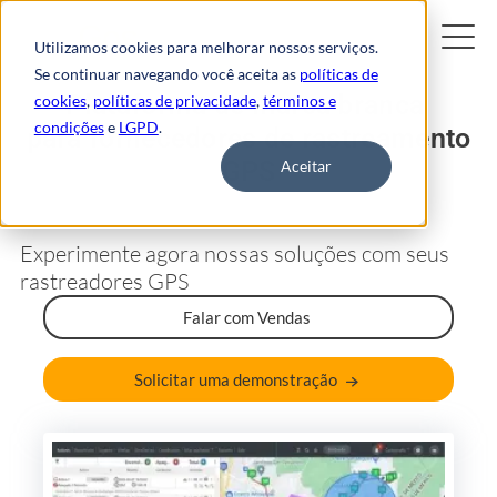
Utilizamos cookies para melhorar nossos serviços.
Se continuar navegando você aceita as
políticas de
Plataforma de marca branca
cookies
,
políticas de privacidade
,
términos e
condições
e
LGPD
.
para fornecedores de rastreamento
GPS
Aceitar
Experimente agora nossas soluções com seus
rastreadores GPS
Falar com Vendas
Solicitar uma demonstração