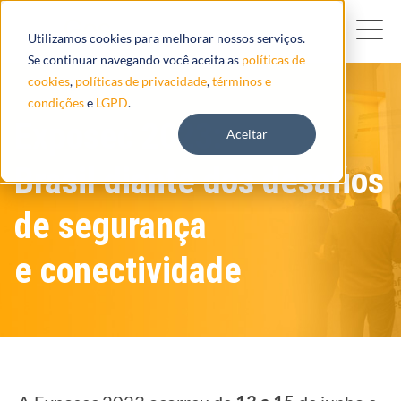
Utilizamos cookies para melhorar nossos serviços.
Se continuar navegando você aceita as
políticas de
cookies
,
políticas de privacidade
,
términos e
condições
e
LGPD
.
Exposec 2023:
Aceitar
Brasil diante dos desafios
de segurança
e conectividade