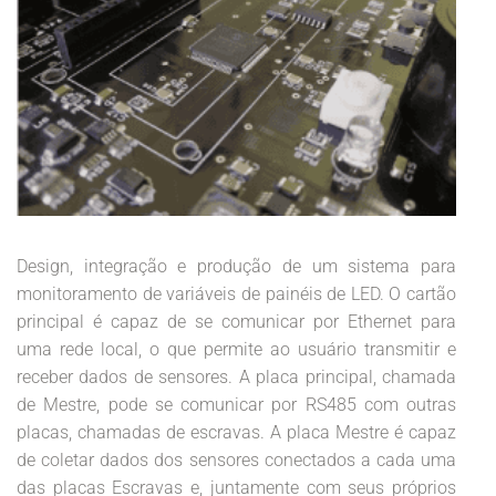
Design, integração e produção de um sistema para
monitoramento de variáveis de painéis de LED. O cartão
principal é capaz de se comunicar por Ethernet para
uma rede local, o que permite ao usuário transmitir e
receber dados de sensores. A placa principal, chamada
de Mestre, pode se comunicar por RS485 com outras
placas, chamadas de escravas. A placa Mestre é capaz
de coletar dados dos sensores conectados a cada uma
das placas Escravas e, juntamente com seus próprios