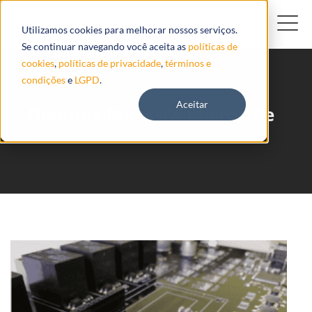
Utilizamos cookies para melhorar nossos serviços.
Se continuar navegando você aceita as
políticas de
cookies
,
políticas de privacidade
,
términos e
condições
e
LGPD
.
Aceitar
Dielmex Maestra Microside