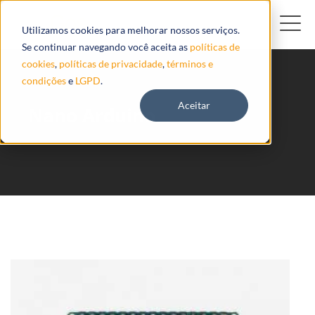
Utilizamos cookies para melhorar nossos serviços.
Se continuar navegando você aceita as
políticas de
cookies
,
políticas de privacidade
,
términos e
condições
e
LGPD
.
Aceitar
Nano Arduino