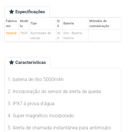
Especificações
Fabrica
Mode
E/
Métodos de
Tipo
Bateria
nte
lo
S
comunicação
Vjoycar
TK05
Rastreador de
N/
Sim - Bateria
veículo
A
Interna
Caracteristicas
1. bateria de lítio 5000mAh
2. Incorporação do sensor de alerta de queda
3. IPX7 à prova d'água
4. Super magnético incorporado
5. Alerta de chamada instantânea para antirroubo