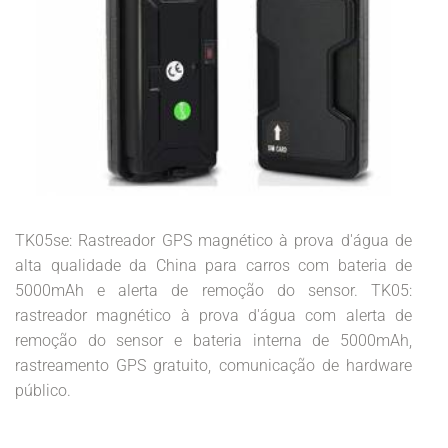
TK05se: Rastreador GPS magnético à prova d'água de
alta qualidade da China para carros com bateria de
5000mAh e alerta de remoção do sensor. TK05:
rastreador magnético à prova d'água com alerta de
remoção do sensor e bateria interna de 5000mAh,
rastreamento GPS gratuito, comunicação de hardware
público.