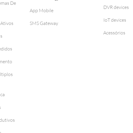
temas De
DVR devices
App Mobile
IoT devices
 Ativos
SMS Gateway
Acessórios
os
edidos
amento
tiplos
nca
s
dutivos
e