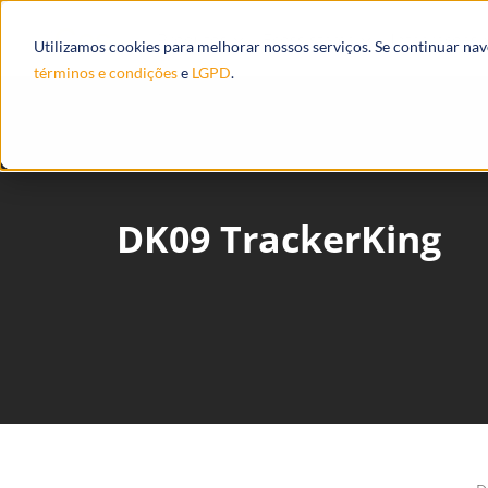
Produtos
Ecossistema
Integrações
Utilizamos cookies para melhorar nossos serviços. Se continuar na
términos e condições
e
LGPD
.
DK09 TrackerKing