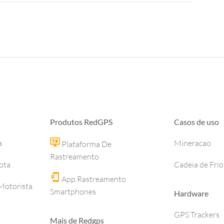
Produtos RedGPS
Casos de uso
a
Mineracao
Plataforma De
Rastreamento
ota
Cadeia de Frio
App Rastreamento
otorista
Smartphones
Hardware
GPS Trackers
Mais de Redgps