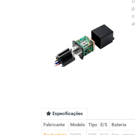
D
p
o
a
Especificações
Fabricante
Modelo
Tipo
E/S
Bateria