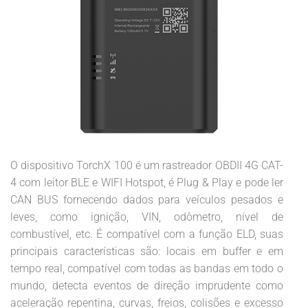
O dispositivo TorchX 100 é um rastreador OBDII 4G CAT-
4 com leitor BLE e WIFI Hotspot, é Plug & Play e pode ler
CAN BUS fornecendo dados para veículos pesados e
leves, como ignição, VIN, odômetro, nível de
combustível, etc. É compatível com a função ELD, suas
principais características são: locais em buffer e em
tempo real, compatível com todas as bandas em todo o
mundo, detecta eventos de direção imprudente como
aceleração repentina, curvas, freios, colisões e excesso