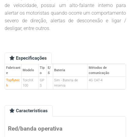
de velocidade, possui um alto-falante interno para
alertar os motoristas quando ocorre um comportamento
severo de direção, alertas de desconexão e ligar /
desligar, entre outros.
Especificações
Fabricant
Tip
E/
Métodos de
Modelo
Bateria
e
o
S
comunicação
Topflytec
TorchX
GP
Sim - Bateria de
4G CAT-4
h
100
S
reserva
Caracteristicas
Red/banda operativa