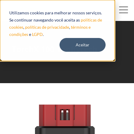
Utilizamos cookies para melhorar nossos serviços.
Se continuar navegando você aceita as
políticas de
cookies
,
políticas de privacidade
,
términos e
condições
e
LGPD
.
Aceitar
TorchX 100 Topflytech