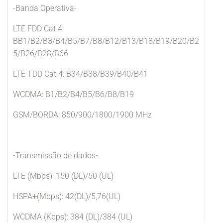
-Banda Operativa-
LTE FDD Cat 4:
BB1/B2/B3/B4/B5/B7/B8/B12/B13/B18/B19/B20/B2
5/B26/B28/B66
LTE TDD Cat 4: B34/B38/B39/B40/B41
WCDMA: B1/B2/B4/B5/B6/B8/B19
GSM/BORDA: 850/900/1800/1900 MHz
-Transmissão de dados-
LTE (Mbps): 150 (DL)/50 (UL)
HSPA+(Mbps): 42(DL)/5,76(UL)
WCDMA (Kbps): 384 (DL)/384 (UL)