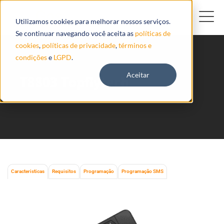
Utilizamos cookies para melhorar nossos serviços.
Se continuar navegando você aceita as
políticas de
cookies
,
políticas de privacidade
,
términos e
condições
e
LGPD
.
Aceitar
T8803 Topflytech
Caracteristicas
Requisitos
Programação
Programação SMS