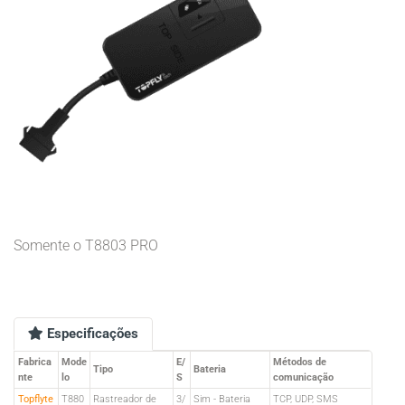
Somente o T8803 PRO
Especificações
Fabrica
Mode
E/
Métodos de
Tipo
Bateria
nte
lo
S
comunicação
Topflyte
T880
Rastreador de
3/
Sim - Bateria
TCP, UDP, SMS