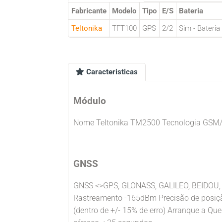
Fabricante
Modelo
Tipo
E/S
Bateria
Teltonika
TFT100
GPS
2/2
Sim - Bateria
Caracteristicas
Módulo
Nome Teltonika TM2500 Tecnologia G
GNSS
GNSS <>GPS, GLONASS, GALILEO, BEIDOU, S
Rastreamento -165dBm Precisão de posiçã
(dentro de +/- 15% de erro) Arranque a Que