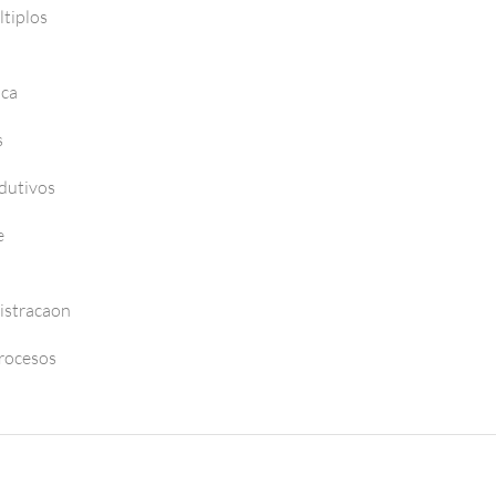
tiplos
nca
s
dutivos
e
istracaon
Procesos