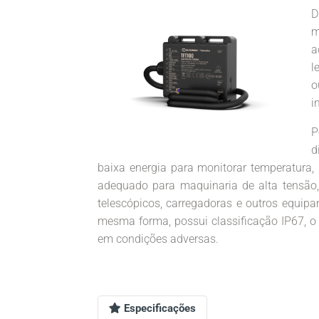
D
m
a
l
o
i
P
d
baixa energia para monitorar temperatur
adequado para maquinaria de alta tensão,
telescópicos, carregadoras e outros equip
mesma forma, possui classificação IP67, o 
em condições adversas.
Especificações