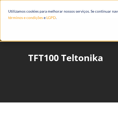
Produtos
Ecossistema
Integrações
Utilizamos cookies para melhorar nossos serviços. Se continuar na
términos e condições
e
LGPD
.
TFT100 Teltonika