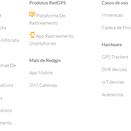
Produtos RedGPS
Casos de uso
a
Mineracao
Plataforma De
Rastreamento
ota
Cadeia de Frio
App Rastreamento
otorista
Smartphones
Hardware
GPS Trackers
Mais de Redgps
temas De
DVR devices
App Mobile
IoT devices
 Ativos
SMS Gateway
Acessórios
os
edidos
amento