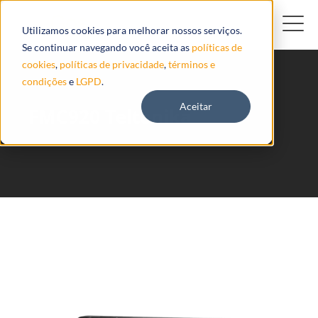
Utilizamos cookies para melhorar nossos serviços.
Se continuar navegando você aceita as
políticas de
cookies
,
políticas de privacidade
,
términos e
condições
e
LGPD
.
Aceitar
FMC920 Teltonika