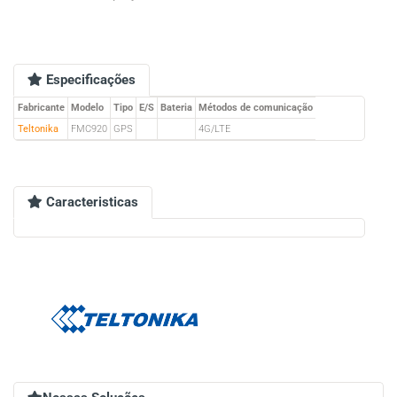
Especificações
Fabricante
Modelo
Tipo
E/S
Bateria
Métodos de comunicação
Teltonika
FMC920
GPS
4G/LTE
Caracteristicas