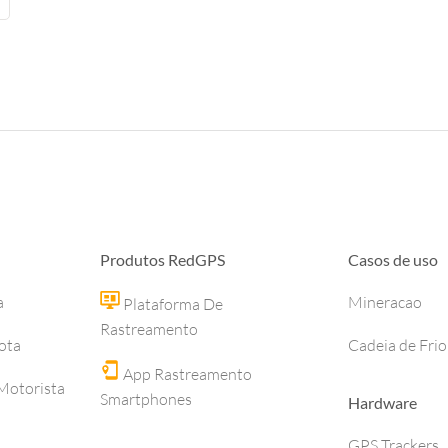
Produtos RedGPS
Casos de uso
a
Mineracao
Plataforma De
Rastreamento
ota
Cadeia de Frio
App Rastreamento
otorista
Smartphones
Hardware
GPS Trackers