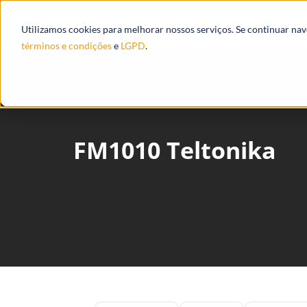
Produtos
Ecossistema
Integrações
Utilizamos cookies para melhorar nossos serviços. Se continuar na
términos e condições
e
LGPD
.
FM1010 Teltonika