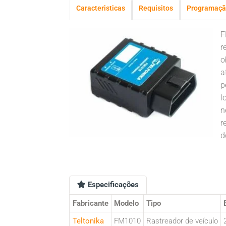
Caracteristicas
Requisitos
Programaçã
F
r
o
a
p
l
n
r
d
Especificações
Fabricante
Modelo
Tipo
Teltonika
FM1010
Rastreador de veículo