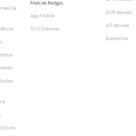
Mais de Redgps
temas De
DVR devices
App Mobile
IoT devices
 Ativos
SMS Gateway
Acessórios
os
edidos
amento
tiplos
nca
s
dutivos