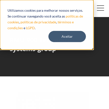
Utilizamos cookies para melhorar nossos serviços.
Se continuar navegando você aceita as
políticas de
cookies
,
políticas de privacidade
,
términos e
condições
e
LGPD
.
Aceitar
RMU 900 Telemetric-
systems-group