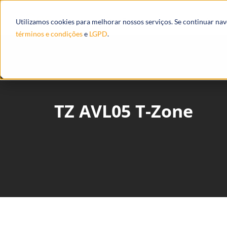
Produtos
Ecossistema
Integrações
Utilizamos cookies para melhorar nossos serviços. Se continuar na
términos e condições
e
LGPD
.
TZ AVL05 T-Zone