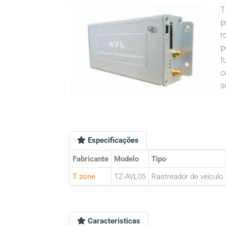
T
p
r
p
f
c
s
Especificações
Fabricante
Modelo
Tipo
T zone
TZ-AVL05
Rastreador de veículo
Caracteristicas