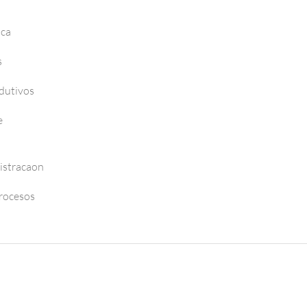
nca
s
dutivos
e
istracaon
Procesos