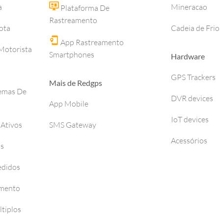
a
Mineracao
Plataforma De
Rastreamento
ota
Cadeia de Frio
App Rastreamento
otorista
Smartphones
Hardware
GPS Trackers
Mais de Redgps
temas De
DVR devices
App Mobile
IoT devices
 Ativos
SMS Gateway
Acessórios
os
edidos
amento
tiplos