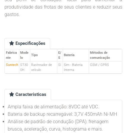
produtividade das frotas de seus clientes e reduzir seus
gastos.
Especificações
Fabrica
Mode
E/
Métodos de
Tipo
Bateria
nte
lo
S
comunicação
Suntech
ST30
Rastreador de
Si
Sim - Bateria
GSM / GPRS
0H
veículo
Interna
Caracteristicas
Ampla faixa de alimentação: 8VDC até VDC.
Bateria de backup recarregável: 3,7V 450mAh Ni-MH
Análise de padrão de condução (DPA): frenagem
brusca, aceleração, curva, histograma e mais.