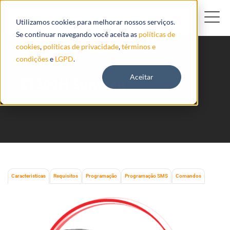
Utilizamos cookies para melhorar nossos serviços.
Se continuar navegando você aceita as
políticas de
cookies
,
políticas de privacidade
,
términos e
condições
e
LGPD
.
Aceitar
ST300H Suntech
Caracteristicas
Requisitos
Programação
Programação SMS
Comandos