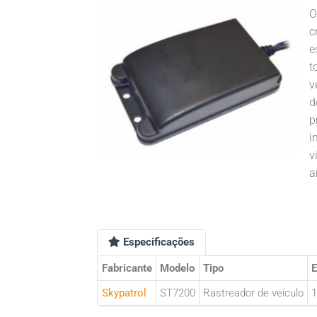
O
c
e
t
v
d
p
i
v
a
Especificações
Fabricante
Modelo
Tipo
E
Skypatrol
ST7200
Rastreador de veículo
1