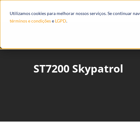
Produtos
Ecossistema
Integrações
Utilizamos cookies para melhorar nossos serviços. Se continuar na
términos e condições
e
LGPD
.
ST7200 Skypatrol