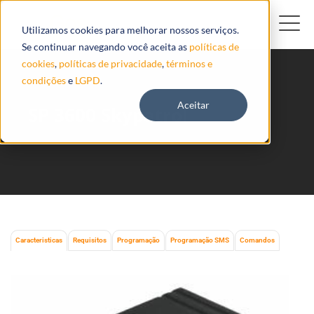
Utilizamos cookies para melhorar nossos serviços.
Se continuar navegando você aceita as
políticas de
cookies
,
políticas de privacidade
,
términos e
condições
e
LGPD
.
Aceitar
SP 3600 Skypatrol
Caracteristicas
Requisitos
Programação
Programação SMS
Comandos