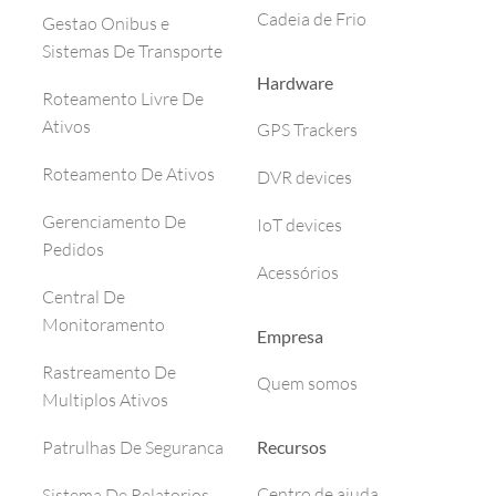
Cadeia de Frio
Gestao Onibus e
Sistemas De Transporte
Hardware
Roteamento Livre De
Ativos
GPS Trackers
Roteamento De Ativos
DVR devices
Gerenciamento De
IoT devices
Pedidos
Acessórios
Central De
Monitoramento
Empresa
Rastreamento De
Quem somos
Multiplos Ativos
Recursos
Patrulhas De Seguranca
Centro de ajuda
Sistema De Relatorios