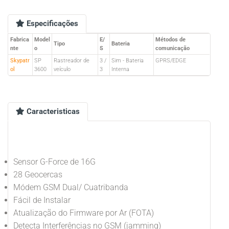
Especificações
Fabrica
Model
E/
Métodos de
Tipo
Bateria
nte
o
S
comunicação
Skypatr
SP
Rastreador de
3 /
Sim - Bateria
GPRS/EDGE
ol
3600
veículo
3
Interna
Caracteristicas
Sensor G-Force de 16G
28 Geocercas
Módem GSM Dual/ Cuatribanda
Fácil de Instalar
Atualização do Firmware por Ar (FOTA)
Detecta Interferências no GSM (jamming)